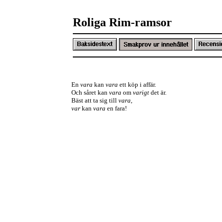
Roliga Rim-ramsor
En
vara
kan
vara
ett köp i affär.
Och såret kan
vara
om
varigt
det är.
Bäst att ta sig till
vara
,
var
kan
vara
en fara!